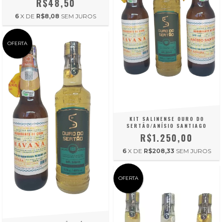
R$48,50
6
X DE
R$8,08
SEM JUROS
OFERTA
KIT SALINENSE OURO DO
SERTÃO/ANÍSIO SANTIAGO
R$1.250,00
6
X DE
R$208,33
SEM JUROS
OFERTA