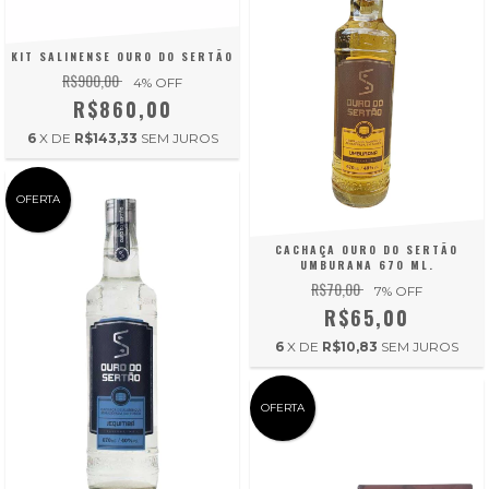
KIT SALINENSE OURO DO SERTÃO
R$900,00
4
% OFF
R$860,00
6
X DE
R$143,33
SEM JUROS
OFERTA
CACHAÇA OURO DO SERTÃO
UMBURANA 670 ML.
R$70,00
7
% OFF
R$65,00
6
X DE
R$10,83
SEM JUROS
OFERTA