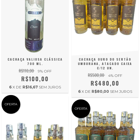
CACHAÇA VALIOSA CLÁSSICA
CACHAÇA OURO DO SERTÃO
700 ML.
UMBURANA, ATACADO CAIXA
C/12 UN.
R$110,00
9
% OFF
R$500,00
4
% OFF
R$100,00
R$480,00
6
X DE
R$16,67
SEM JUROS
6
X DE
R$80,00
SEM JUROS
OFERTA
OFERTA