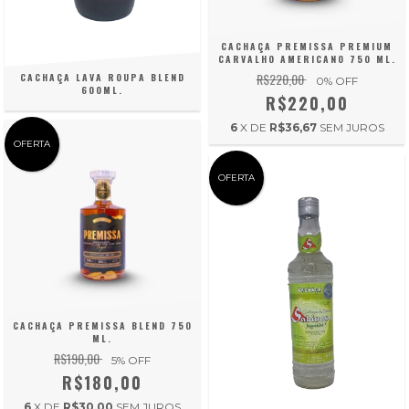
CACHAÇA PREMISSA PREMIUM
CARVALHO AMERICANO 750 ML.
R$220,00
CACHAÇA LAVA ROUPA BLEND
0
% OFF
600ML.
R$220,00
6
X DE
R$36,67
SEM JUROS
OFERTA
OFERTA
CACHAÇA PREMISSA BLEND 750
ML.
R$190,00
5
% OFF
R$180,00
6
X DE
R$30,00
SEM JUROS