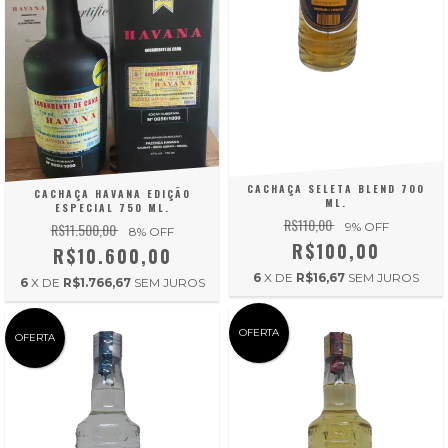
CACHAÇA SELETA BLEND 700
CACHAÇA HAVANA EDIÇÃO
ML.
ESPECIAL 750 ML.
R$110,00
R$11.500,00
9
% OFF
8
% OFF
R$100,00
R$10.600,00
6
X DE
R$16,67
SEM JUROS
6
X DE
R$1.766,67
SEM JUROS
OFERTA
OFERTA