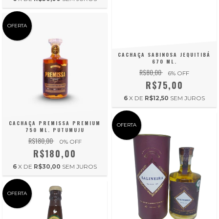
OFERTA
CACHAÇA SABINOSA JEQUITIBÁ
670 ML.
R$80,00
6
% OFF
R$75,00
6
X DE
R$12,50
SEM JUROS
CACHAÇA PREMISSA PREMIUM
OFERTA
750 ML. PUTUMUJU
R$180,00
0
% OFF
R$180,00
6
X DE
R$30,00
SEM JUROS
OFERTA