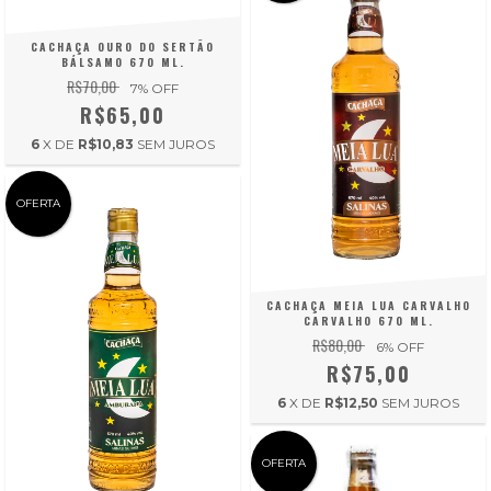
CACHAÇA OURO DO SERTÃO
BÁLSAMO 670 ML.
R$70,00
7
% OFF
R$65,00
6
X DE
R$10,83
SEM JUROS
OFERTA
CACHAÇA MEIA LUA CARVALHO
CARVALHO 670 ML.
R$80,00
6
% OFF
R$75,00
6
X DE
R$12,50
SEM JUROS
OFERTA