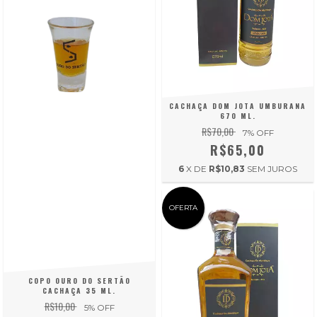
CACHAÇA DOM JOTA UMBURANA
670 ML.
R$70,00
7
% OFF
R$65,00
6
X DE
R$10,83
SEM JUROS
OFERTA
COPO OURO DO SERTÃO
CACHAÇA 35 ML.
R$10,00
5
% OFF