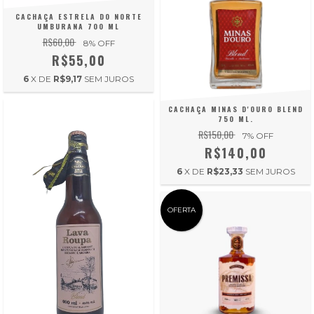
CACHAÇA ESTRELA DO NORTE
UMBURANA 700 ML
R$60,00
8
% OFF
R$55,00
6
X DE
R$9,17
SEM JUROS
CACHAÇA MINAS D'OURO BLEND
750 ML.
R$150,00
7
% OFF
R$140,00
6
X DE
R$23,33
SEM JUROS
OFERTA