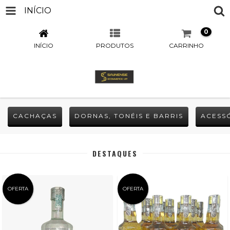
INÍCIO
0
INÍCIO
PRODUTOS
CARRINHO
CACHAÇAS
DORNAS, TONÉIS E BARRIS
ACESS
DESTAQUES
OFERTA
OFERTA