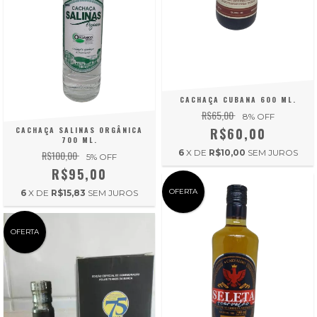
CACHAÇA CUBANA 600 ML.
R$65,00
8
% OFF
R$60,00
CACHAÇA SALINAS ORGÂNICA
700 ML.
6
X DE
R$10,00
SEM JUROS
R$100,00
5
% OFF
R$95,00
OFERTA
6
X DE
R$15,83
SEM JUROS
OFERTA