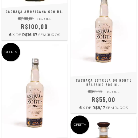
CACHAÇA AMORICANA 600 ML.
R$100,00
0
% OFF
R$100,00
6
X DE
R$16,67
SEM JUROS
OFERTA
CACHAÇA ESTRELA DO NORTE
BÁLSAMO 700 ML.
R$60,00
8
% OFF
R$55,00
6
X DE
R$9,17
SEM JUROS
OFERTA