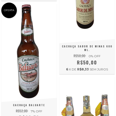
OFERTA
CACHAÇA SABOR DE MINAS 600
ML.
R$50,00
0
% OFF
R$50,00
6
X DE
R$8,33
SEM JUROS
CACHAÇA BALUARTE
R$52,00
7
% OFF