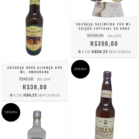
CACHAÇA SALINEIRA 750 ML.
EDIÇÃO ESPECIAL 35 ANOS
R$350,00
0
% OFF
R$350,00
6
X DE
R$58,33
SEM JUROS
CACHAÇA NOVA ALIANÇA 600
OFERTA
ML. UMBURANA
R$40,00
5
% OFF
R$38,00
6
X DE
R$6,33
SEM JUROS
OFERTA