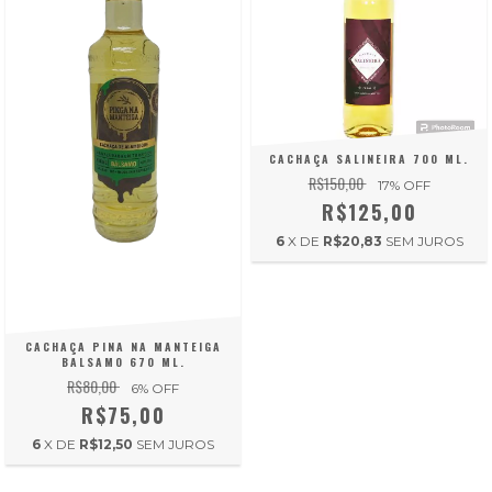
CACHAÇA SALINEIRA 700 ML.
R$150,00
17
% OFF
R$125,00
6
X DE
R$20,83
SEM JUROS
CACHAÇA PINA NA MANTEIGA
BALSAMO 670 ML.
R$80,00
6
% OFF
R$75,00
6
X DE
R$12,50
SEM JUROS