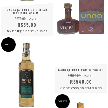
CACHAÇA OURO DO SERTÃO
JEQUITIBÁ 670 ML.
R$70,00
7
% OFF
R$65,00
6
X DE
R$10,83
SEM JUROS
OFERTA
CACHAÇA UNNA PORTO 700 ML.
R$560,00
4
% OFF
R$540,00
6
X DE
R$90,00
SEM JUROS
OFERTA