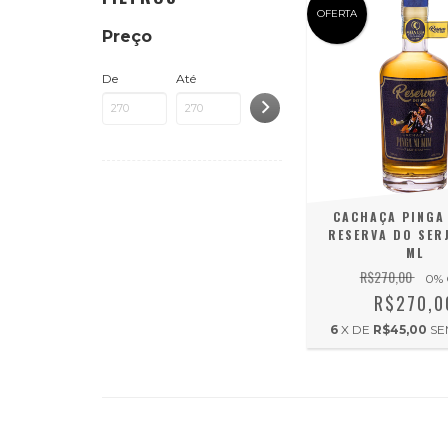
OFERTA
Preço
De
Até
CACHAÇA PINGA
RESERVA DO SER
ML
R$270,00
0
%
R$270,0
6
X DE
R$45,00
SE