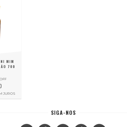
 NI MIM
JÃO 700
 OFF
0
M JUROS
SIGA-NOS