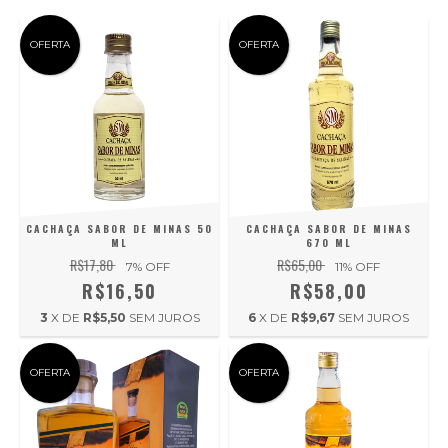
OFERTA
OFERTA
CACHAÇA SABOR DE MINAS 50
CACHAÇA SABOR DE MINAS
ML
670 ML
R$17,80
R$65,00
7
% OFF
11
% OFF
R$16,50
R$58,00
3
X DE
R$5,50
SEM JUROS
6
X DE
R$9,67
SEM JUROS
OFERTA
OFERTA