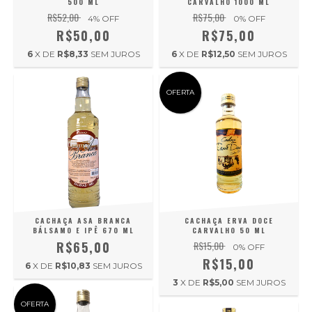
500 ML
CARVALHO 1000 ML
R$52,00
R$75,00
4
% OFF
0
% OFF
R$50,00
R$75,00
6
X DE
R$8,33
SEM JUROS
6
X DE
R$12,50
SEM JUROS
OFERTA
CACHAÇA ASA BRANCA
CACHAÇA ERVA DOCE
BÁLSAMO E IPÊ 670 ML
CARVALHO 50 ML
R$65,00
R$15,00
0
% OFF
R$15,00
6
X DE
R$10,83
SEM JUROS
3
X DE
R$5,00
SEM JUROS
OFERTA