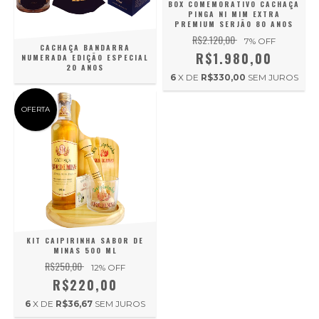
BOX COMEMORATIVO CACHAÇA
PINGA NI MIM EXTRA
PREMIUM SERJÃO 80 ANOS
R$2.120,00
7
% OFF
CACHAÇA BANDARRA
R$1.980,00
NUMERADA EDIÇÃO ESPECIAL
20 ANOS
6
X DE
R$330,00
SEM JUROS
OFERTA
KIT CAIPIRINHA SABOR DE
MINAS 500 ML
R$250,00
12
% OFF
R$220,00
6
X DE
R$36,67
SEM JUROS