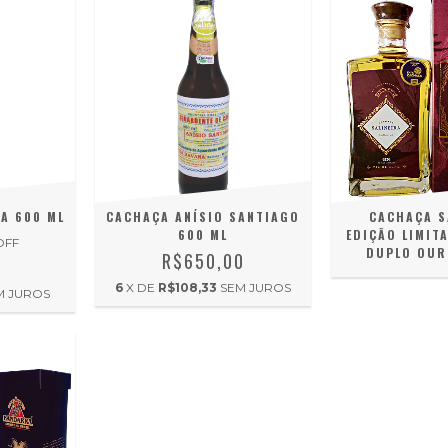
A 600 ML
CACHAÇA ANÍSIO SANTIAGO
CACHAÇA S
600 ML
EDIÇÃO LIMIT
OFF
DUPLO OUR
R$650,00
0
6
X DE
R$108,33
SEM JUROS
M JUROS