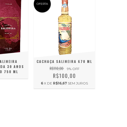
OFERTA
ALINEIRA
CACHAÇA SALINEIRA 670 ML
ADA 30 ANOS
R$110,00
9
% OFF
O 750 ML
R$100,00
6
X DE
R$16,67
SEM JUROS