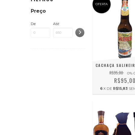
OFERTA
Preço
De
Até
CACHAÇA SALINEIR
R$95,00
0
% 
R$95,0
6
X DE
R$15,83
SE