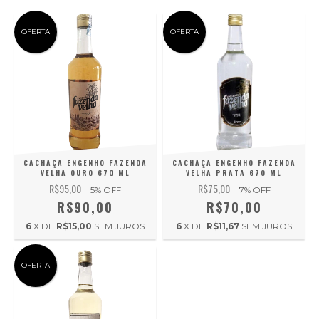
OFERTA
OFERTA
CACHAÇA ENGENHO FAZENDA
CACHAÇA ENGENHO FAZENDA
VELHA OURO 670 ML
VELHA PRATA 670 ML
R$95,00
R$75,00
5
% OFF
7
% OFF
R$90,00
R$70,00
6
X DE
R$15,00
SEM JUROS
6
X DE
R$11,67
SEM JUROS
OFERTA