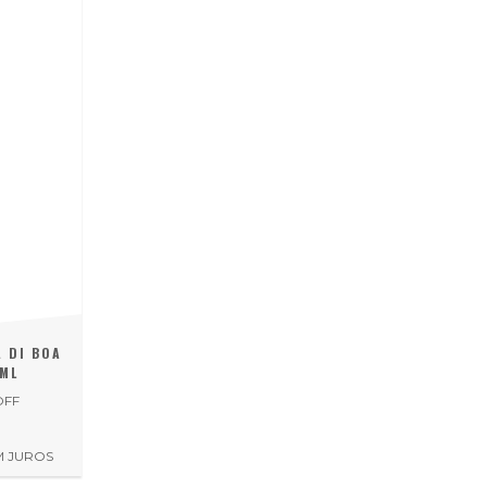
 DI BOA
 ML
OFF
2
M JUROS