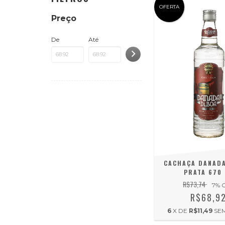
OFERTA
Preço
De
Até
CACHAÇA DANADA
PRATA 670
R$73,74
7
% 
R$68,9
6
X DE
R$11,49
SE