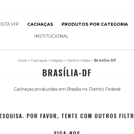
LISTA VIP
CACHAÇAS
PRODUTOS POR CATEGORIA
INSTITUCIONAL
Início
>
Cachaças
>
Região
>
Centro-Oeste
>
Brasília-DF
BRASÍLIA-DF
Cachaças produzidas em Brasília no Distrito Federal
ESQUISA. POR FAVOR, TENTE COM OUTROS FILT
SIGA-NOS